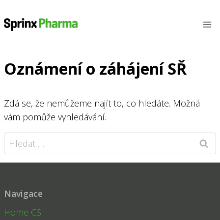
Přeskočit
na
obsah
Oznámení o záhájení SŘ
Zdá se, že nemůžeme najít to, co hledáte. Možná
vám pomůže vyhledávání.
Vyhledávání
Navigace
Home CS