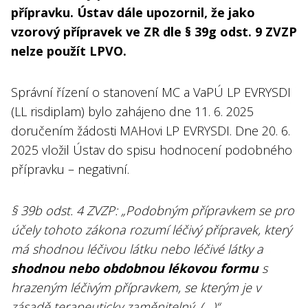
přípravku. Ústav dále upozornil, že jako
vzorový přípravek ve ZR dle § 39g odst. 9 ZVZP
nelze použít LPVO.
Správní řízení o stanovení MC a VaPÚ LP EVRYSDI
(LL risdiplam) bylo zahájeno dne 11. 6. 2025
doručením žádosti MAHovi LP EVRYSDI. Dne 20. 6.
2025 vložil Ústav do spisu hodnocení podobného
přípravku – negativní.
§ 39b odst. 4 ZVZP: „Podobným přípravkem se pro
účely tohoto zákona rozumí léčivý přípravek, který
má shodnou léčivou látku nebo léčivé látky a
shodnou nebo obdobnou lékovou formu
s
hrazeným léčivým přípravkem, se kterým je v
zásadě terapeuticky zaměnitelný. (…)“