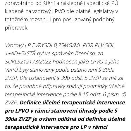
zdravotního pojištění a následně i specifické PÚ
kladené na vzorový LPVO dle platné legislativy v
totožném rozsahu i pro posuzovaný podobný
přípravek.
Vzorový LP EVRYSDI 0,75MG/ML POR PLV SOL
1+AD+5XSTŘ byl ve správním řízení sp. zn.
SUKLS212173/2022 hodnocen jako LPVO a jeho
VaPÚ byly stanoveny podle ustanovení § 39da
ZVZP. Dle ustanovení § 39b odst. 5 ZVZP se má za
to, že podobné přípravky splňují podmínky účelné
terapeutické intervence podle § 15 odst. 6 písm. d)
ZVZP.
Definice účelné terapeutické intervence
pro LPVO v rámci stanovení úhrady podle §
39da ZVZP je ovšem odlišná od definice účelné
terapeutické intervence pro LP v rámci