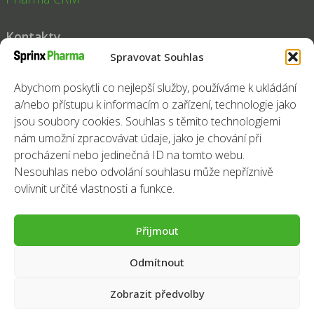
Kontakty
Spravovat Souhlas
Tel:
+420 251 014 211
Fax:
+420 251 014 200
Abychom poskytli co nejlepší služby, používáme k ukládání
a/nebo přístupu k informacím o zařízení, technologie jako
E-mail:
pharma@sprinx.com
jsou soubory cookies. Souhlas s těmito technologiemi
Sledujte nás
nám umožní zpracovávat údaje, jako je chování při
procházení nebo jedinečná ID na tomto webu.
Facebook
Instagram
LinkedIn
Nesouhlas nebo odvolání souhlasu může nepříznivě
ovlivnit určité vlastnosti a funkce.
Přijmout
Odmítnout
Ochrana osobních údajů
|
Cookies
Zobrazit předvolby
© 2026, Sprinx Pharma s.r.o.