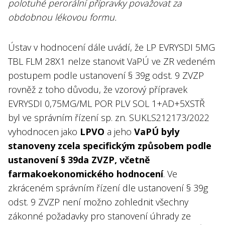
polotuhé perorální přípravky považovat za
obdobnou lékovou formu.
Ústav v hodnocení dále uvádí, že LP EVRYSDI 5MG
TBL FLM 28X1 nelze stanovit VaPÚ ve ZR vedeném
postupem podle ustanovení § 39g odst. 9 ZVZP
rovněž z toho důvodu, že vzorový přípravek
EVRYSDI 0,75MG/ML POR PLV SOL 1+AD+5XSTŘ
byl ve správním řízení sp. zn. SUKLS212173/2022
vyhodnocen jako
LPVO
a jeho
VaPÚ byly
stanoveny zcela specifickým způsobem podle
ustanovení § 39da ZVZP, včetně
farmakoekonomického hodnocení
. Ve
zkráceném správním řízení dle ustanovení § 39g
odst. 9 ZVZP není možno zohlednit všechny
zákonné požadavky pro stanovení úhrady ze