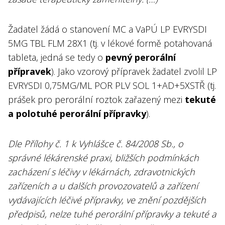
Žadatel žádá o stanovení MC a VaPÚ LP EVRYSDI
5MG TBL FLM 28X1 (tj. v lékové formě potahovaná
tableta, jedná se tedy o
pevný perorální
přípravek
). Jako vzorový přípravek žadatel zvolil LP
EVRYSDI 0,75MG/ML POR PLV SOL 1+AD+5XSTŘ (tj.
prášek pro perorální roztok zařazený mezi
tekuté
a polotuhé perorální přípravky
).
Dle Přílohy č. 1 k Vyhlášce č. 84/2008 Sb., o
správné lékárenské praxi, bližších podmínkách
zacházení s léčivy v lékárnách, zdravotnických
zařízeních a u dalších provozovatelů a zařízení
vydávajících léčivé přípravky, ve znění pozdějších
předpisů, nelze tuhé perorální přípravky a tekuté a