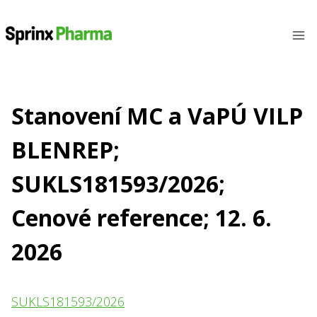
Přeskočit
na
obsah
Stanovení MC a VaPÚ VILP
BLENREP;
SUKLS181593/2026;
Cenové reference; 12. 6.
2026
SUKLS181593/2026