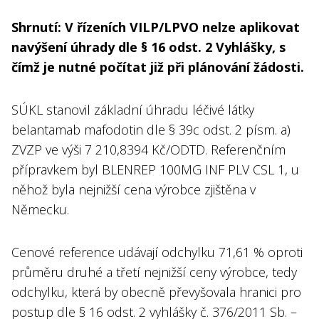
Shrnutí: V řízeních VILP/LPVO nelze aplikovat
navýšení úhrady dle § 16 odst. 2 Vyhlášky, s
čímž je nutné počítat již při plánování žádosti.
SÚKL stanovil základní úhradu léčivé látky
belantamab mafodotin dle § 39c odst. 2 písm. a)
ZVZP ve výši 7 210,8394 Kč/ODTD. Referenčním
přípravkem byl BLENREP 100MG INF PLV CSL 1, u
něhož byla nejnižší cena výrobce zjištěna v
Německu.
Cenové reference udávají odchylku 71,61 % oproti
průměru druhé a třetí nejnižší ceny výrobce, tedy
odchylku, která by obecně převyšovala hranici pro
postup dle § 16 odst. 2 vyhlášky č. 376/2011 Sb. –