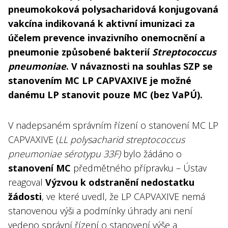
pneumokoková polysacharidová konjugovaná
vakcína indikovaná k aktivní imunizaci za
účelem prevence invazivního onemocnění a
pneumonie způsobené bakterií
Streptococcus
pneumoniae
. V návaznosti na souhlas SZP se
stanovením MC LP CAPVAXIVE je možné
danému LP stanovit pouze MC (bez VaPÚ).
V nadepsaném správním řízení o stanovení MC LP
CAPVAXIVE (
LL polysacharid streptococcus
pneumoniae sérotypu 33F)
bylo žádáno o
stanovení MC
předmětného přípravku – Ústav
reagoval
Výzvou k odstranění nedostatku
žádosti
, ve které uvedl, že LP CAPVAXIVE nemá
stanovenou výši a podmínky úhrady ani není
vedeno správní řízení o stanovení výše a