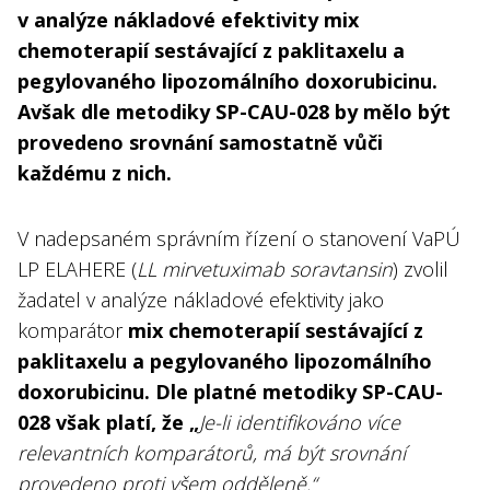
v analýze nákladové efektivity mix
chemoterapií sestávající z paklitaxelu a
pegylovaného lipozomálního doxorubicinu.
Avšak dle metodiky SP-CAU-028 by mělo být
provedeno srovnání samostatně vůči
každému z nich.
V nadepsaném správním řízení o stanovení VaPÚ
LP ELAHERE (
LL mirvetuximab soravtansin
) zvolil
žadatel v analýze nákladové efektivity jako
komparátor
mix chemoterapií sestávající z
paklitaxelu a pegylovaného lipozomálního
doxorubicinu. Dle platné metodiky SP-CAU-
028 však platí, že „
Je-li identifikováno více
relevantních komparátorů, má být srovnání
provedeno proti všem odděleně.“