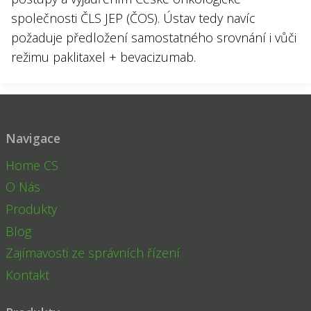
společnosti ČLS JEP (ČOS). Ústav tedy navíc
požaduje předložení samostatného srovnání i vůči
režimu paklitaxel + bevacizumab.
Navigace
Home CS
O Nás
Produkty
Blog
Zajímavosti ze správních řízení
Kontakt