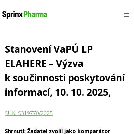
Přeskočit
na
obsah
Stanovení VaPÚ LP
ELAHERE – Výzva
k součinnosti poskytování
informací, 10. 10. 2025,
SUKLS319770/2025
Shrnutí: Žadatel zvolil jako komparátor