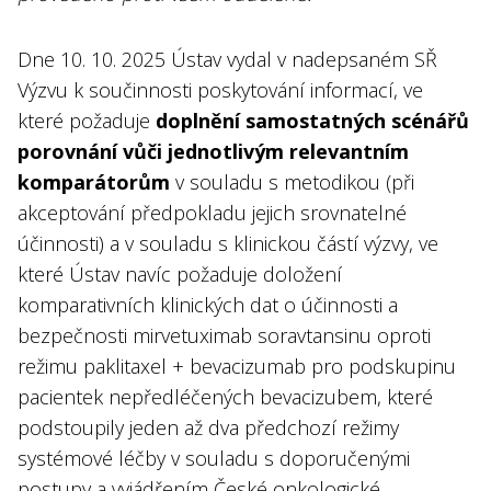
Dne 10. 10. 2025 Ústav vydal v nadepsaném SŘ
Výzvu k součinnosti poskytování informací, ve
které požaduje
doplnění samostatných scénářů
porovnání vůči jednotlivým relevantním
komparátorům
v souladu s metodikou (při
akceptování předpokladu jejich srovnatelné
účinnosti) a v souladu s klinickou částí výzvy, ve
které Ústav navíc požaduje doložení
komparativních klinických dat o účinnosti a
bezpečnosti mirvetuximab soravtansinu oproti
režimu paklitaxel + bevacizumab pro podskupinu
pacientek nepředléčených bevacizubem, které
podstoupily jeden až dva předchozí režimy
systémové léčby v souladu s doporučenými
postupy a vyjádřením České onkologické