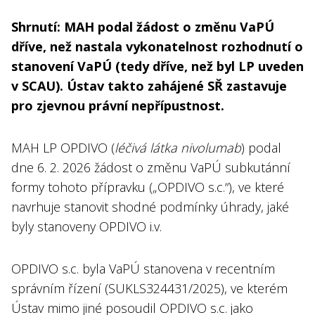
Shrnutí: MAH podal žádost o změnu VaPÚ
dříve, než nastala vykonatelnost rozhodnutí o
stanovení VaPÚ (tedy dříve, než byl LP uveden
v SCAU). Ústav takto zahájené SŘ zastavuje
pro zjevnou právní nepřípustnost.
MAH LP OPDIVO (
léčivá látka nivolumab
) podal
dne 6. 2. 2026 žádost o změnu VaPÚ subkutánní
formy tohoto přípravku („OPDIVO s.c.“), ve které
navrhuje stanovit shodné podmínky úhrady, jaké
byly stanoveny OPDIVO i.v.
OPDIVO s.c. byla VaPÚ stanovena v recentním
správním řízení (SUKLS324431/2025), ve kterém
Ústav mimo jiné posoudil OPDIVO s.c. jako