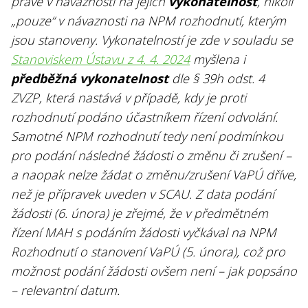
právě v návaznosti na jejich
vykonatelnost
, nikoli
„pouze“ v návaznosti na NPM rozhodnutí, kterým
jsou stanoveny. Vykonatelností je zde v souladu se
Stanoviskem Ústavu z 4. 4. 2024
myšlena i
předběžná
vykonatelnost
dle § 39h odst. 4
ZVZP, která nastává v případě, kdy je proti
rozhodnutí podáno účastníkem řízení odvolání.
Samotné NPM rozhodnutí tedy není podmínkou
pro podání následné žádosti o změnu či zrušení –
a naopak nelze žádat o změnu/zrušení VaPÚ dříve,
než je přípravek uveden v SCAU. Z data podání
žádosti (6. února) je zřejmé, že v předmětném
řízení MAH s podáním žádosti vyčkával na NPM
Rozhodnutí o stanovení VaPÚ (5. února), což pro
možnost podání žádosti ovšem není – jak popsáno
– relevantní datum.