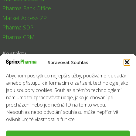
Pharma Back Office
Market Access ZP
Pharma SDP
Pharma CRM
Kontakty
Spravovat Souhlas
Tel:
+420 251 014 211
Fax:
+420 251 014 200
Abychom poskytli co nejlepší služby, používáme k ukládání
a/nebo přístupu k informacím o zařízení, technologie jako
E-mail:
pharma@sprinx.com
jsou soubory cookies. Souhlas s těmito technologiemi
Sledujte nás
nám umožní zpracovávat údaje, jako je chování při
procházení nebo jedinečná ID na tomto webu.
Facebook
Instagram
LinkedIn
Nesouhlas nebo odvolání souhlasu může nepříznivě
ovlivnit určité vlastnosti a funkce.