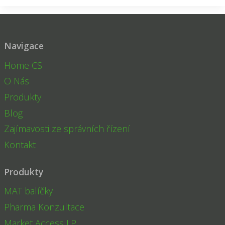
Navigace
Home CS
O Nás
Produkty
Blog
Zajímavosti ze správních řízení
Kontakt
Produkty
MAT balíčky
Pharma Konzultace
Market Access LP