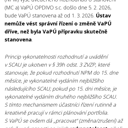
(MC a) VaPÚ OPDIVO s.c. došlo dne 5. 2. 2026,
bude VaPÚ stanovena až od 1. 3. 2026.
Ústav
nemůže vést správní řízení o změně VaPÚ
dříve, než byla VaPÚ přípravku skutečně
stanovena
.
Princip vykonatelnosti rozhodnutí a uvádění
v SCAU je ukotven v § 39h odst. 3 ZVZP, které
stanovuje, že pokud rozhodnutí NPM do 15. dne
měsíce, je vykonatelné vydáním nejbližšího
následujícího SCAU; pokud po 15. dni měsíce, je
vykonatelné vydáním druhého nejbližšího SCAU.
S tímto mechanismem účastníci řízení rutinně a
kreativně pracují v rámci plánování portfolia.
S VaPÚ se ovšem dá „pracovat“ (změna/zrušení) až