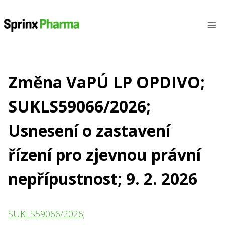
Přeskočit
na
obsah
Změna VaPÚ LP OPDIVO;
SUKLS59066/2026;
Usnesení o zastavení
řízení pro zjevnou právní
nepřípustnost; 9. 2. 2026
SUKLS59066/2026
;