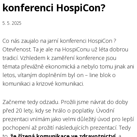
konferenci HospiCon?
5. 5. 2025
Co nás zaujalo na jarní konferenci HospiCon ?
Otevřenost. Ta je ale na HospiConu už léta dobrou
tradicí. Vzhledem k zaměření konference jsou
témata převážně ekonomická a nebylo tomu jinak ani
letos, vítaným doplněním byl on – line blok o
komunikaci a krizové komunikaci.
Začneme tedy odzadu. Prožili jsme návrat do doby
před 20 lety, kdy se hrálo o poplatky. Úvodní
prezentaci vnímám jako velmi důležitý úvod pro lepší
pochopení až prožití následujících prezentací. Tedy
to,
že řízená komunikace ve zdravotnictví
, a