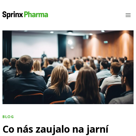
Přeskočit
na
obsah
BLOG
Co nás zaujalo na jarní