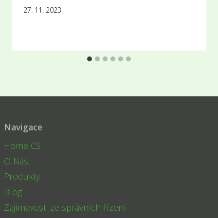
27. 11. 2023
Navigace
Home CS
O Nás
Produkty
Blog
Zajímavosti ze správních řízení