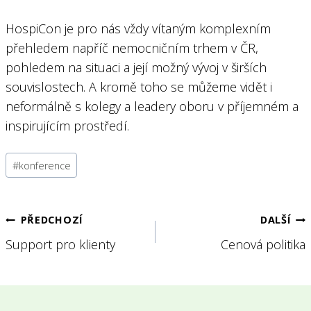
HospiCon je pro nás vždy vítaným komplexním
přehledem napříč nemocničním trhem v ČR,
pohledem na situaci a její možný vývoj v širších
souvislostech. A kromě toho se můžeme vidět i
neformálně s kolegy a leadery oboru v příjemném a
inspirujícím prostředí.
Štítky
#
konference
příspěvků:
Navigace
PŘEDCHOZÍ
DALŠÍ
Support pro klienty
Cenová politika
pro
příspěvek