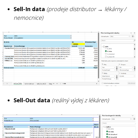
Sell-In data
(prodeje distributor → lékárny /
nemocnice)
Sell-Out data
(reálný výdej z lékáren)