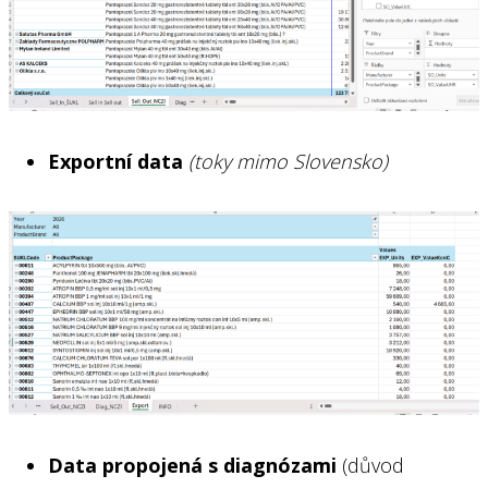
Exportní data
(toky mimo Slovensko)
Data propojená s diagnózami
(důvod