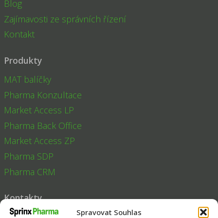
Blog
Zajímavosti ze správních řízení
Kontakt
Produkty
MAT balíčky
Pharma Konzultace
Market Access LP
Pharma Back Office
Market Access ZP
Pharma SDP
Pharma CRM
Kontakty
Spravovat Souhlas