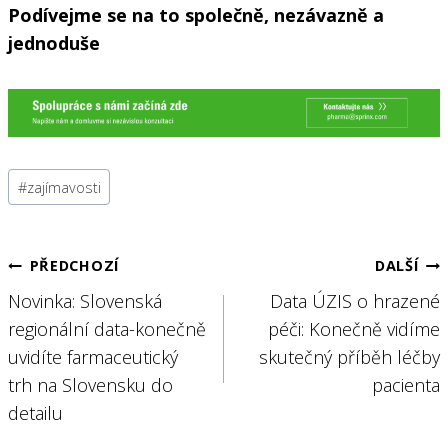
Podívejme se na to společně, nezávazně a
jednoduše
Štítky
#
zajímavosti
příspěvků:
Navigace
PŘEDCHOZÍ
DALŠÍ
Novinka: Slovenská
Data ÚZIS o hrazené
pro
regionální data-konečně
péči: Konečně vidíme
příspěvek
uvidíte farmaceutický
skutečný příběh léčby
trh na Slovensku do
pacienta
detailu