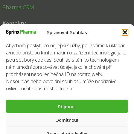
Pharma CRM
Kontakty
Spravovat Souhlas
Tel:
+420 251 014 211
Fax:
+420 251 014 200
Abychom poskytli co nejlepší služby, používáme k ukládání
a/nebo přístupu k informacím o zařízení, technologie jako
E-mail:
pharma@sprinx.com
jsou soubory cookies. Souhlas s těmito technologiemi
Sledujte nás
nám umožní zpracovávat údaje, jako je chování při
Facebook
Instagram
LinkedIn
procházení nebo jedinečná ID na tomto webu.
Nesouhlas nebo odvolání souhlasu může nepříznivě
ovlivnit určité vlastnosti a funkce.
Přijmout
Odmítnout
Ochrana osobních údajů
|
Cookies
Zobrazit předvolby